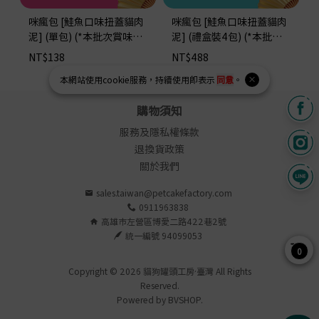
咪瘋包 [鮭魚口味扭蓋貓肉
咪瘋包 [鮭魚口味扭蓋貓肉
泥] (單包) (*本批次賞味期
泥] (禮盒裝4包) (*本批次
限：2026/10/08)
賞味期限：2026/10/08)
NT$
138
NT$
488
本網站使用
cookie
服務，持續使用即表示
同意
。
購物須知
服務及隱私權條款
退換貨政策
關於我們
sales.taiwan@petcakefactory.com
0911963838
高雄市左營區博愛二路422巷2號
統一編號 94099053
0
Copyright © 2026 貓狗罐頭工房·臺灣 All Rights
Reserved.
Powered by
BVSHOP
.