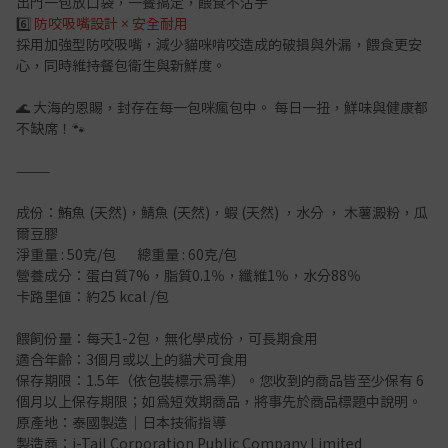
出門一包放口袋，一餐搞定，餵食不沾手
6️⃣
防咬吸嘴設計 × 安全耐用
採用加強型防咬吸嘴，減少貓咪啃咬造成的破損與外漏，餵食更安
心，同時維持餐包衛生與新鮮度。
🌊 大海的恩賜，封存在每一包咪瘋包中。 每日一扭，鮮味與健康都
不缺席！🐾
⸻
成份：鮪魚 (天然)，鯖魚 (天然)，蝦 (天然) ，水分 ， 木薯澱粉，瓜
爾豆膠
淨重量 : 50克/包 總重量 : 60克/包
營養成分：蛋白質7%，脂質0.1％，纖維1％，水分88％
卡路里值：約25 kcal /包
餵飼份量：每天1-2包，無化學成份，可長期食用
適合年齡：3個月或以上的貓犬可食用
保存期限：1.5年（依包裝標示為準）。您收到的商品皆至少保有 6
個月以上保存期限；如為短效期商品，將事先於商品標題中說明。
原產地：泰國製造｜日本技術指導
製造商：i-Tail Corporation Public Company Limited