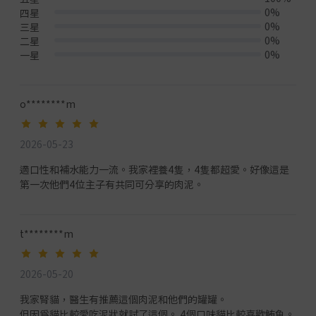
0%
四星
0%
三星
0%
二星
0%
一星
o********m
2026-05-23
適口性和補水能力一流。我家裡養4隻，4隻都超愛。好像這是
第一次他們4位主子有共同可分享的肉泥。
t********m
2026-05-20
我家腎貓，醫生有推薦這個肉泥和他們的罐罐。
但因為貓比較愛吃泥狀就試了這個。 4個口味貓比較喜歡鮪魚。