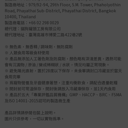
製造商地址：979/92-94, 29th Floor, S.M. Tower, Phaholyothin
Road, Phayathai Sub-District, Phayathai District, Bangkok
10400, Thailand
製造商電話：+66 02 298 0029
總代理：貓狗罐頭工房有限公司
總代理地址：臺灣高雄市博愛二路422巷2號
※ 無色素，無香精 / 調味劑，無防腐劑
※ 人類食用等級食材使用
※ 產品無添加人工著色劑及防腐劑，顏色略有深淺差異，遇熱可能
會有沉澱物 / 滲油 / 變成稀糊狀 / 水狀，情況均屬正常現象。
※ 避免陽光直射，置於28度以下保存，未食畢請封口冷藏並於當天
食用完畢
※ 為寵物營養及牙齒健康著想，注重均衡飲食，請配合適量乾糧
※ 開封前可常温保存，開封後請放入冷藏庫保存，並1天內食用
※ 產品於五大「專業評鑑品質機構」GMP、HACCP、BRC、FSMA
及ISO 14001-2015認可的製造商生產
產品詳情請參閱包裝上說明。
圖片只供參考，一切以實物為準。