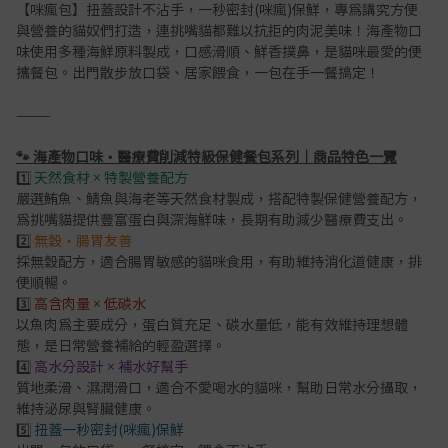
【咪瘋包】扭蓋設計不沾手，一秒密封(咪瘋)保鮮，專為講究方便
與營養的貓奴們打造，連挑嘴貓都難以抗拒的肉泥美味！海產物口
味使用多種海鮮原料製成，口感滑順、鮮香撲鼻，是貓咪最愛的便
攜餐包。出門散步放口袋、居家餵食，一包在手一餐搞定！
⸻
🐾 海產物口味・醫療費削減特級保健餐包系列｜商品特色一覽
1️⃣
天然食材 × 特製營養配方
嚴選鮪魚、鯖魚與海老等天然食材製成，搭配特製保健營養配方，
為挑嘴貓提供豐富蛋白與深海鮮味，長期有助減少醫療費支出。
2️⃣
無穀‧腸胃友善
採無穀配方，適合腸胃敏感的貓咪食用，有助維持消化道健康，排
便順暢。
3️⃣
高含肉量 × 低碳水
以魚肉為主要成分，蛋白質充足、碳水量低，能有效維持理想體
態，是日常營養補給的輕盈選擇。
4️⃣
高水分設計 × 補水好幫手
質地柔滑、濕潤滑口，適合不愛喝水的貓咪，幫助日常水分攝取，
維持泌尿與腎臟健康。
5️⃣
扭蓋一秒密封(咪瘋)保鮮