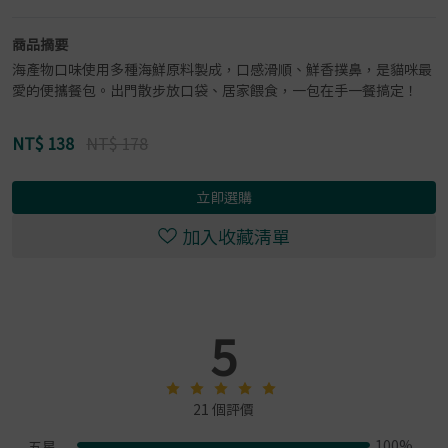
商品摘要
海產物口味使用多種海鮮原料製成，口感滑順、鮮香撲鼻，是貓咪最
愛的便攜餐包。出門散步放口袋、居家餵食，一包在手一餐搞定！
NT$
138
NT$ 178
立即選購
加入收藏清單
5
21 個評價
100%
五星