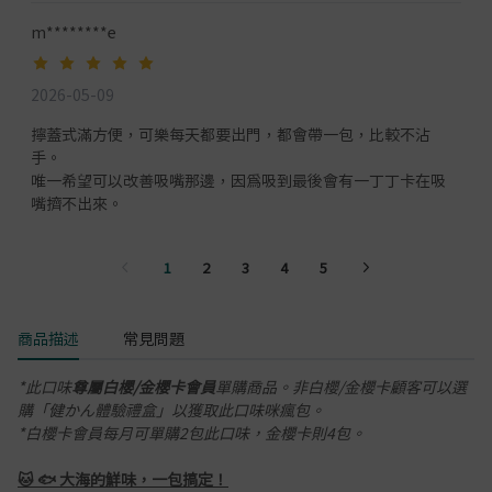
m********e
2026-05-09
擰蓋式滿方便，可樂每天都要出門，都會帶一包，比較不沾
手。
唯一希望可以改善吸嘴那邊，因為吸到最後會有一丁丁卡在吸
嘴擠不出來。
1
2
3
4
5
商品描述
常見問題
*此口味
尊屬白櫻/金櫻卡會員
單購商品。非白櫻/金櫻卡顧客可以選
購「健かん體驗禮盒」以獲取此口味咪瘋包。
*白櫻卡會員每月可單購2包此口味，金櫻卡則4包。
🐱 🐟 大海的鮮味，一包搞定！